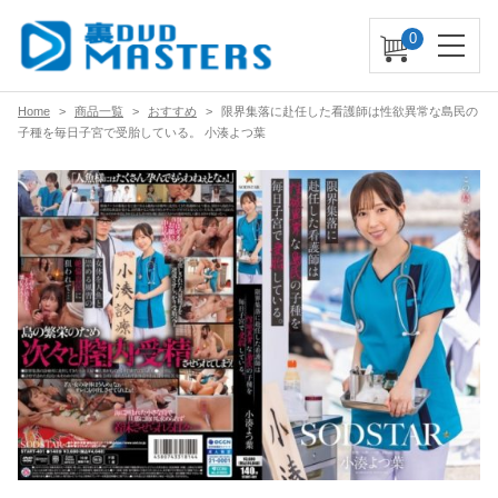
0
Home
商品一覧
おすすめ
限界集落に赴任した看護師は性欲異常な島民の
子種を毎日子宮で受胎している。 小湊よつ葉