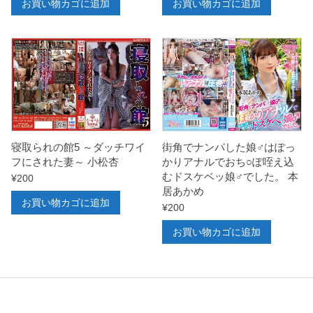
お買い物カゴに追加
お買い物カゴに追加
寝取られの館5 ～ダッチワイ
街角でナンパした娘♂はぽっ
フにされた妻～ 小松杏
かりアナルでおち○ぽ咥え込
むドスケベッ娘♂でした。 本
¥
200
居あかめ
お買い物カゴに追加
¥
200
お買い物カゴに追加