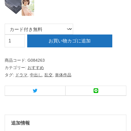
限
お買い物カゴに追加
界
集
商品コード:
G084263
落
カテゴリー:
おすすめ
に
タグ:
ドラマ
,
中出し
,
乱交
,
単体作品
赴
任
し
た
看
護
追加情報
師