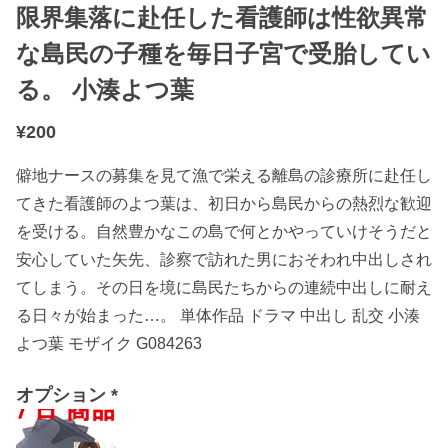
限界集落に赴任した看護師は性欲異常
な島民の子種を毎日子宮で受胎してい
る。 小湊よつ葉
¥200
僻地ナースの募集を見て漁で栄える離島の診療所に赴任し
てきた看護師のよつ葉は、初日から島民からの熱烈な歓迎
を受ける。自然豊かなこの島で何とかやっていけそうだと
安心していた矢先、診察で訪れた男におそわれ中出しされ
てしまう。その日を境に島民たちからの連続中出しに耐え
る日々が始まった…。 単体作品 ドラマ 中出し 乱交 小湊
よつ葉 モザイク G084263
オプション
*