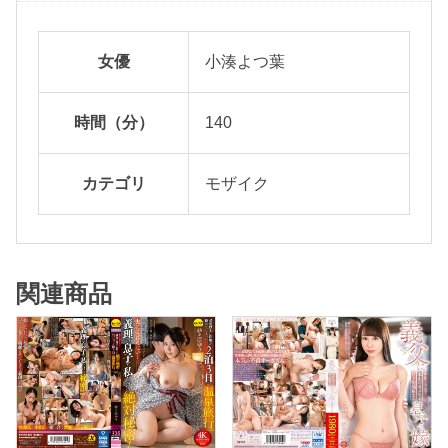
は
性
女優
小湊よつ葉
欲
異
時間（分）
140
常
な
カテゴリ
モザイク
島
民
の
子
関連商品
種
を
毎
日
子
宮