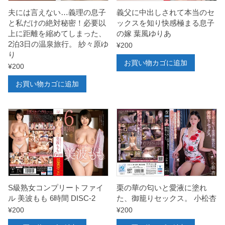
で
夫には言えない…義理の息子
義父に中出しされて本当のセ
と私だけの絶対秘密！必要以
ックスを知り快感極まる息子
受
上に距離を縮めてしまった、
の嫁 葉風ゆりあ
胎
2泊3日の温泉旅行。 紗々原ゆ
¥
200
し
り
お買い物カゴに追加
て
¥
200
い
お買い物カゴに追加
る
。
小
湊
よ
つ
葉
S級熟女コンプリートファイ
栗の華の匂いと愛液に塗れ
個
ル 美波もも 6時間 DISC-2
た、御籠りセックス。 小松杏
¥
200
¥
200