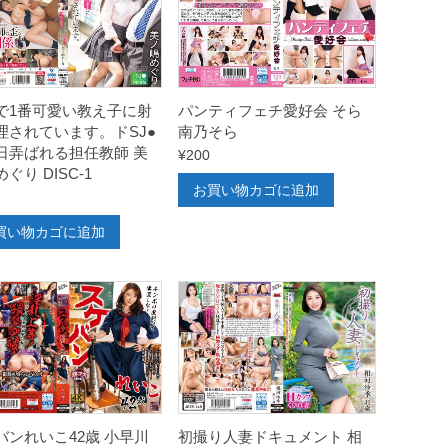
で1番可愛い教え子に射
パンティフェチ愛好会 そら
理されています。ドSJ●
南乃そら
日弄ばれる担任教師 美
¥
200
ぐり DISC-1
お買い物カゴに追加
買い物カゴに追加
バンれいこ42歳 小早川
初撮り人妻ドキュメント 相