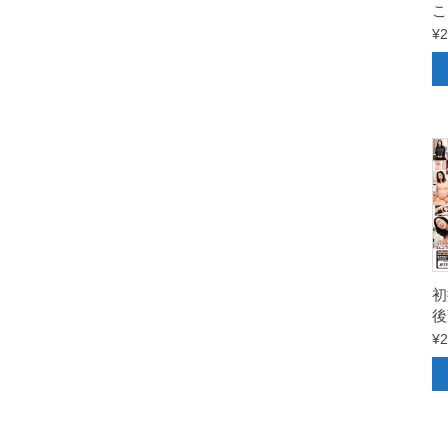
こ
¥
2
初
後
¥
2