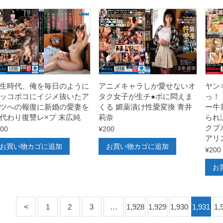
生時代、俺を毎日のように
アニメキャラしか愛せないオ
ヤン
ッコボコにイジメ抜いたア
タク女子が生チ●ポに悶えま
っ！
ツへの報復に新婚の愛妻を
くる 媚薬漬け性愛変換 青井
ー牛
代わり復讐レ×プ 末広純
莉奈
られ
クブ
00
¥
200
アリ
お買い物カゴに追加
お買い物カゴに追加
¥
200
お
1
2
3
…
1,928
1,929
1,930
1,931
1,