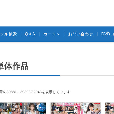
ャンル検索
Q＆A
カートへ
お問い合わせ
DVD
単体作品
新
果の30881～30896/32046を表示しています
し
い
順