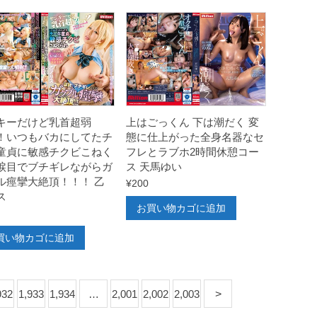
キーだけど乳首超弱
上はごっくん 下は潮だく 変
！いつもバカにしてたチ
態に仕上がった全身名器なセ
童貞に敏感チクビこねく
フレとラブホ2時間休憩コー
涙目でブチギレながらガ
ス 天馬ゆい
ル痙攣大絶頂！！！ 乙
¥
200
ス
お買い物カゴに追加
買い物カゴに追加
932
1,933
1,934
…
2,001
2,002
2,003