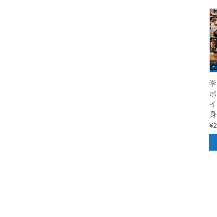
学
ボ
イ
身
¥
2