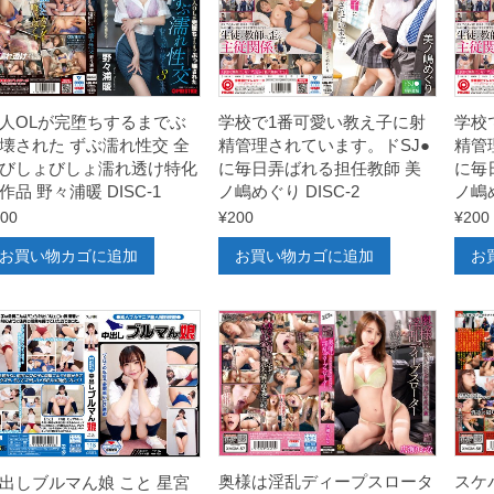
人OLが完堕ちするまでぶ
学校で1番可愛い教え子に射
学校
壊された ずぶ濡れ性交 全
精管理されています。ドSJ●
精管
びしょびしょ濡れ透け特化
に毎日弄ばれる担任教師 美
に毎
作品 野々浦暖 DISC-1
ノ嶋めぐり DISC-2
ノ嶋め
00
¥
200
¥
200
お買い物カゴに追加
お買い物カゴに追加
お
奥様は淫乱ディープスロータ
スケ
出しブルマん娘 こと 星宮