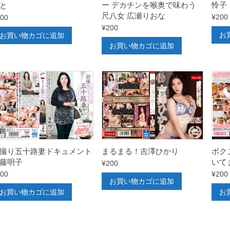
ー デカチンを喉奥で味わう
怜子
と
尺八女 広瀬りおな
¥
200
00
¥
200
お
お買い物カゴに追加
お買い物カゴに追加
撮り五十路妻ドキュメント
まるまる！吉澤ひかり
ボク
藤明子
いて
¥
200
00
¥
200
お買い物カゴに追加
お買い物カゴに追加
お