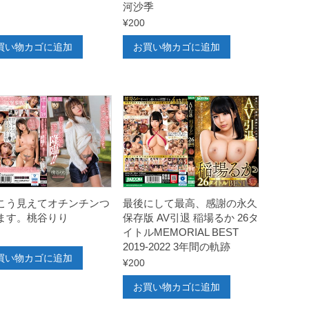
河沙季
¥
200
買い物カゴに追加
お買い物カゴに追加
こう見えてオチンチンつ
最後にして最高、感謝の永久
ます。桃谷りり
保存版 AV引退 稲場るか 26タ
イトルMEMORIAL BEST
2019-2022 3年間の軌跡
買い物カゴに追加
¥
200
お買い物カゴに追加