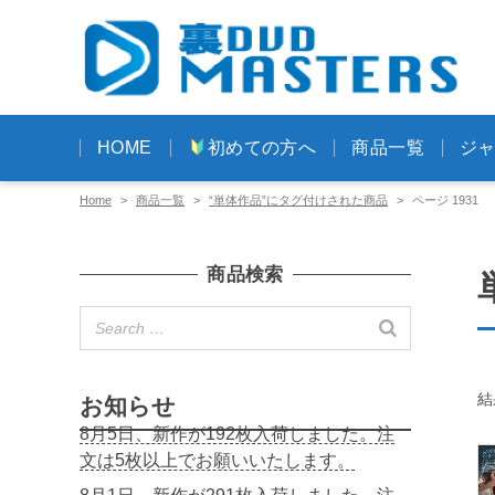
HOME
初めての方へ
商品一覧
ジ
Home
商品一覧
“単体作品”にタグ付けされた商品
ページ 1931
商品検索
結
お知らせ
8月5日、新作が192枚入荷しました。注
文は5枚以上でお願いいたします。