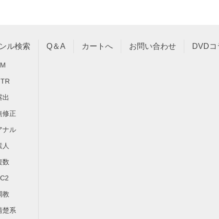
ンル検索
Q＆A
カートへ
お問い合わせ
DVD
SM
NTR
露出
無修正
アナル
素人
複数
FC2
調教
清楚系